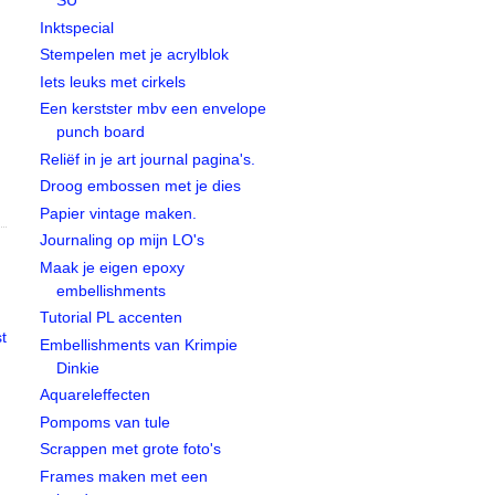
SU
Inktspecial
Stempelen met je acrylblok
Iets leuks met cirkels
Een kerstster mbv een envelope
punch board
Reliëf in je art journal pagina's.
Droog embossen met je dies
Papier vintage maken.
Journaling op mijn LO's
Maak je eigen epoxy
embellishments
Tutorial PL accenten
t
Embellishments van Krimpie
Dinkie
Aquareleffecten
Pompoms van tule
Scrappen met grote foto's
Frames maken met een