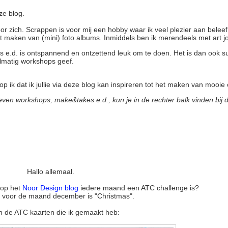
ze blog.
r zich. Scrappen is voor mij een hobby waar ik veel plezier aan beleef
t maken van (mini) foto albums. Inmiddels ben ik merendeels met art jo
ls e.d. is ontspannend en ontzettend leuk om te doen. Het is dan ook su
matig workshops geef.
op ik dat ik jullie via deze blog kan inspireren tot het maken van mooie 
en workshops, make&takes e.d., kun je in de rechter balk vinden bij de
Hallo allemaal.
r op het
Noor Design blog
iedere maand een ATC challenge is?
 voor de maand december is "Christmas".
ijn de ATC kaarten die ik gemaakt heb: