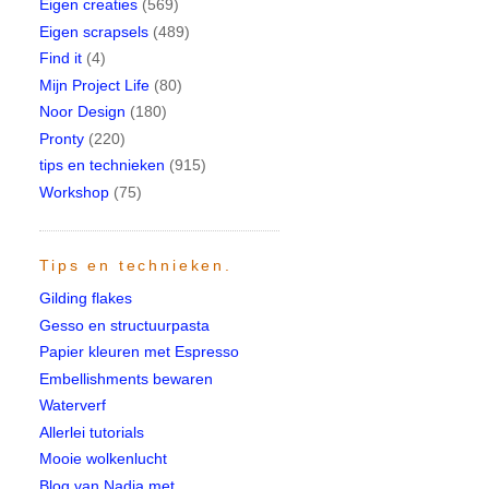
Eigen creaties
(569)
Eigen scrapsels
(489)
Find it
(4)
Mijn Project Life
(80)
Noor Design
(180)
Pronty
(220)
tips en technieken
(915)
Workshop
(75)
Tips en technieken.
Gilding flakes
Gesso en structuurpasta
Papier kleuren met Espresso
Embellishments bewaren
Waterverf
Allerlei tutorials
Mooie wolkenlucht
Blog van Nadia met